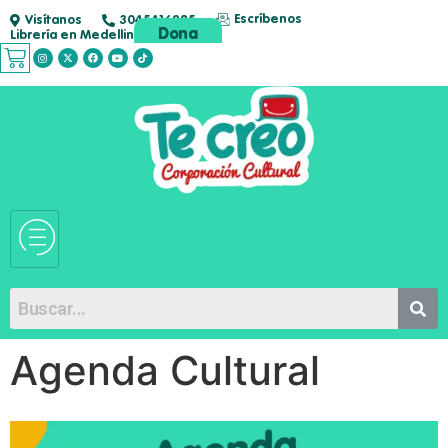
Escríbenos
Visítanos
3045416285
Dona
Librería en Medellin
Agenda Cultural