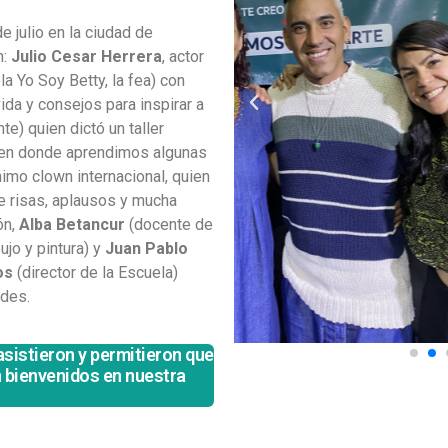
e julio en la ciudad de
n:
Julio Cesar Herrera
, actor
a Yo Soy Betty, la fea) con
ida y consejos para inspirar a
te) quien dictó un taller
, en donde aprendimos algunas
mimo clown internacional, quien
e risas, aplausos y mucha
ón,
Alba Betancur
(docente de
jo y pintura) y
Juan Pablo
os
(director de la Escuela)
ades.
asistieron y permitieron que
n bienvenidos en nuestra