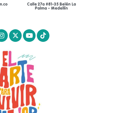
m.co
Calle 27a #81-35 Belén La
Palma - Medellín