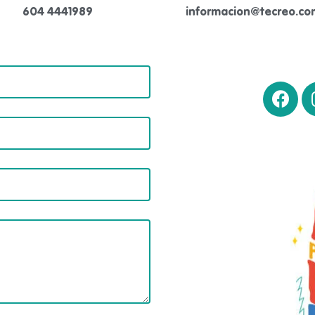
604 4441989
informacion@tecreo.co