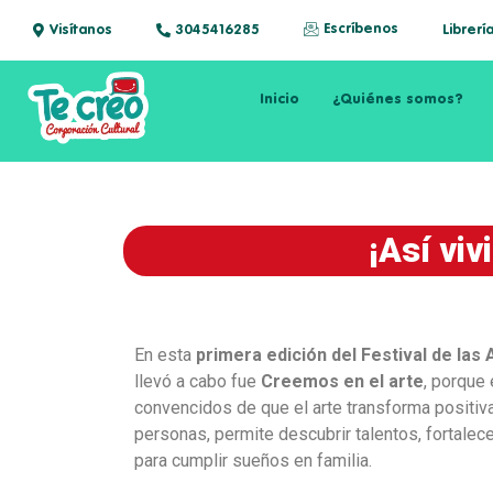
Escríbenos
Visítanos
3045416285
Librerí
Inicio
¿Quiénes somos?
¡Así viv
En esta
primera edición del Festival de las 
llevó a cabo fue
Creemos en el arte
, porque
convencidos de que el arte transforma positiv
personas, permite descubrir talentos, fortalece
para cumplir sueños en familia.