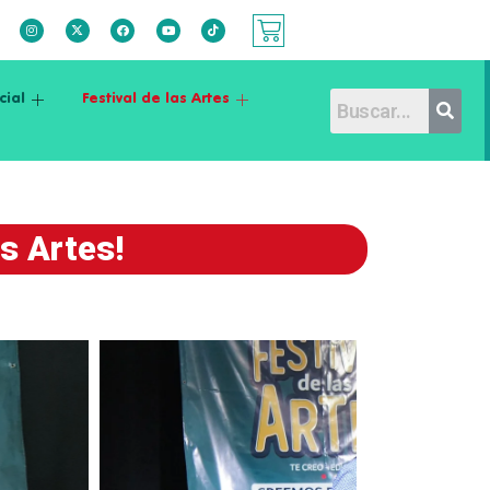
cial
Festival de las Artes
as Artes!