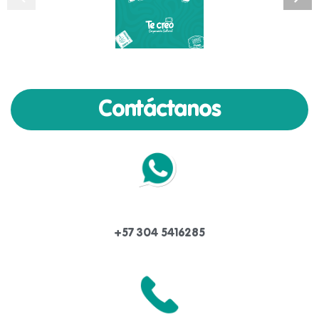
pintura
y
Dibujo
Contáctanos
+57 304 5416285