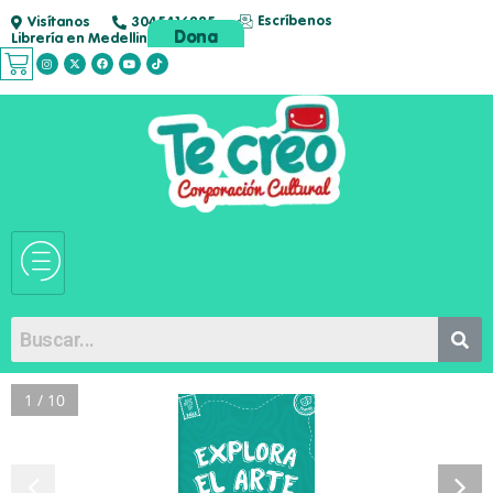
Escríbenos
Visítanos
3045416285
Dona
Librería en Medellin
1 / 10
o
t eat r
BAILE