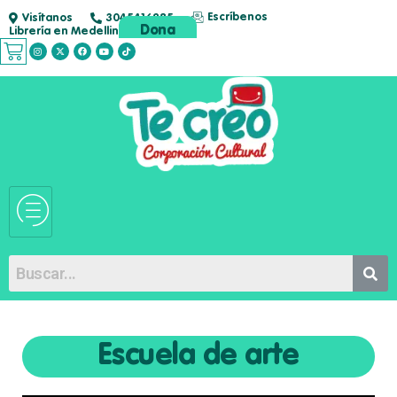
Escríbenos
Visítanos
3045416285
Dona
Librería en Medellin
Escuela de arte