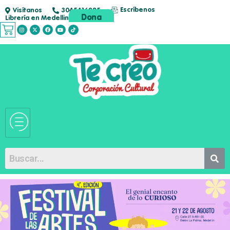
Escríbenos
Visítanos
3045416285
Dona
Librería en Medellin