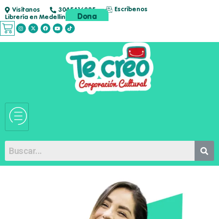
Escríbenos
Visítanos
3045416285
Dona
Librería en Medellin