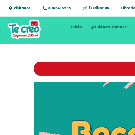
Escríbenos
Visítanos
3045416285
Librerí
Inicio
¿Quiénes somos?