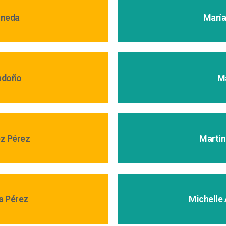
ineda
María
ndoño
M
ez Pérez
Martin
a Pérez
Michelle