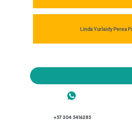
Linda Yurlaidy Perea P
+57 304 5416285