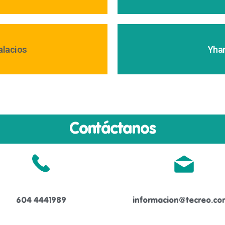
alacios
Yhan
Contáctanos
604 4441989
informacion@tecreo.co