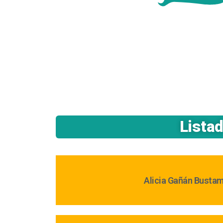
Lista
Alicia Gañán Busta