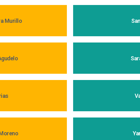
a Murillo
San
Agudelo
Sar
rias
Va
 Moreno
Ya