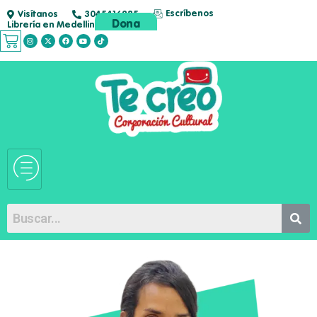
Escríbenos
Visítanos
3045416285
Dona
Librería en Medellin