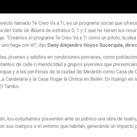
oyecto llamado Te Creo Va a Ti, es un programa social que ofrece 
a del Valle de Aburrá de estratos 0, 1 y 2 que no tienen los re
aje.
“Creamos el programa Te Creo Va a Ti como un piloto, la idea 
e uno haga con él”
, dijo
Dany Alejandro Hoyos Sucerquía, direc
as, jóvenes y adultos en condiciones precarias, como población
antes de calle o mendicidad y grupos juveniles que presenciaron 
quia y a las periferias de la ciudad de Medellín como Casa de C
La Candelaria y la Casa Hogar la Chinca en Belén. En Ituango en 
El Tambo.
ación, los estudiantes presenten ante un público una obra de teat
con sus cuerpos o el entorno que habitan, generando un impacto p