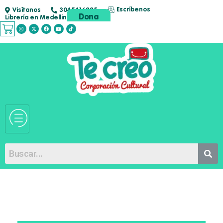
Escríbenos
Visítanos
3045416285
Dona
Librería en Medellin