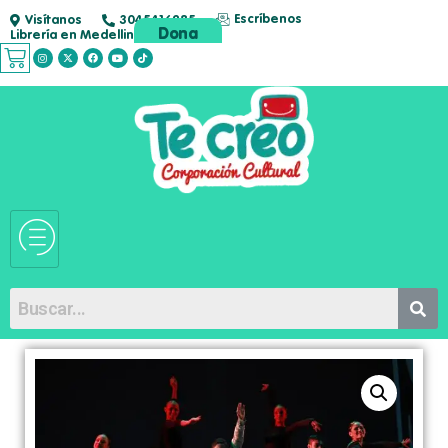
Escríbenos
Visítanos
3045416285
Dona
Librería en Medellin