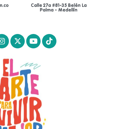
m.co
Calle 27a #81-35 Belén La
Palma - Medellín