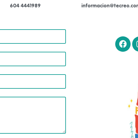
604 4441989
informacion@tecreo.co