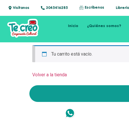
Escríbenos
Visítanos
3045416285
Librerí
Inicio
¿Quiénes somos?
Tu carrito está vacío.
Volver a la tienda