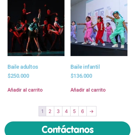
Baile adultos
Baile infantil
$
250.000
$
136.000
Añadir al carrito
Añadir al carrito
1
2
3
4
5
6
→
Contáctanos