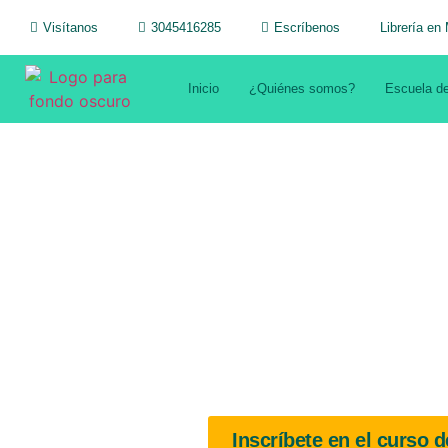
Visítanos
3045416285
Escríbenos
Librería en 
Inicio
¿Quiénes somos?
Escuela de
Inscríbete en el curso d