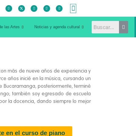
de las Artes
Noticias y agenda cultural
o, con más de nueve años de experiencia y
rce años inicié en la música, cursando un
de Bucaramanga, posteriormente, terminé
rango; también soy egresado de escuela
por la docencia, dando siempre lo mejor
te en el curso de piano