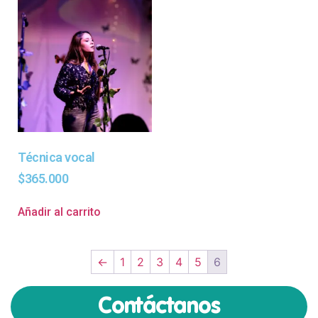
Técnica vocal
$
365.000
Añadir al carrito
←
1
2
3
4
5
6
Contáctanos