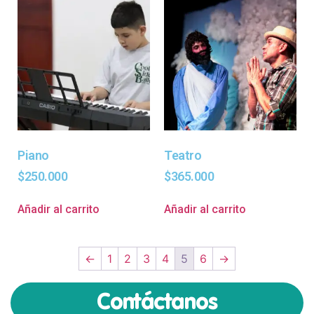
Piano
Teatro
$
250.000
$
365.000
Añadir al carrito
Añadir al carrito
←
1
2
3
4
5
6
→
Contáctanos